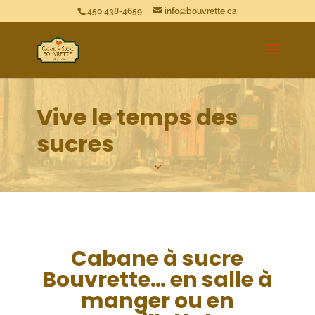
450 438-4659
info@bouvrette.ca
Vive le temps des
sucres
3
Cabane à sucre
Bouvrette… en salle à
manger ou en