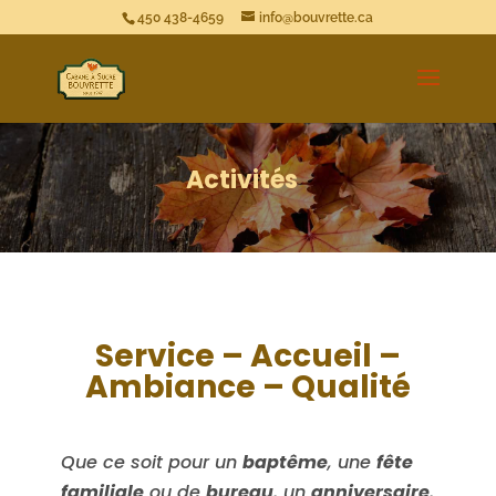
450 438-4659
info@bouvrette.ca
Activités
Service – Accueil –
Ambiance – Qualité
Que ce soit pour un
baptême
, une
fête
familiale
ou de
bureau
, un
anniversaire
,