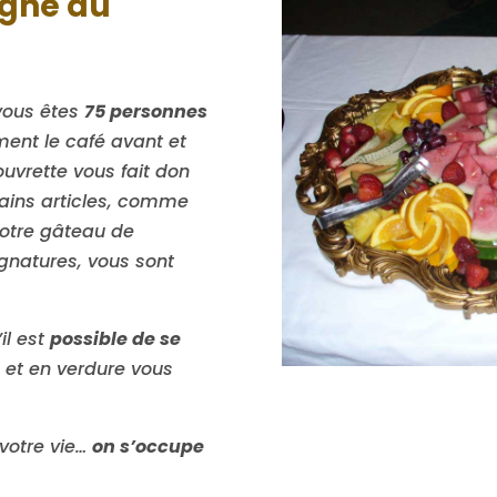
igne du
vous êtes
75 personnes
ement le café avant et
ouvrette vous fait don
tains articles, comme
votre gâteau de
ignatures, vous sont
il est
possible de se
rs et en verdure vous
 votre vie…
on s’occupe