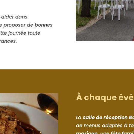
 aider dans
us proposer de bonnes
tte journée toute
rances.
À chaque évé
La
salle de réception B
de menus adaptés à tou
mariage
, une
fête fami