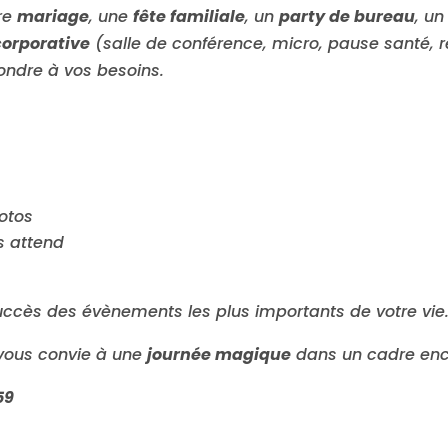
tre
mariage
, une
fête familiale
, un
party de bureau
, u
corporative
(salle de conférence, micro, pause santé, re
ondre à vos besoins.
otos
s attend
 succès des évènements les plus importants de votre vie
 vous convie à une
journée magique
dans un cadre ench
59