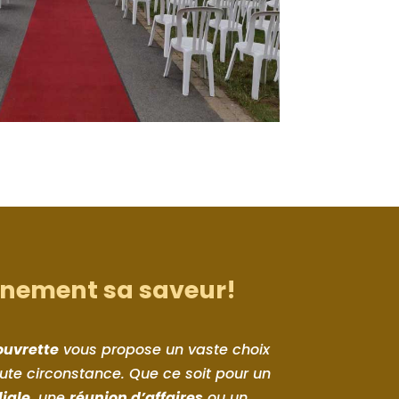
nement sa saveur!
ouvrette
vous propose un vaste choix
te circonstance. Que ce soit pour un
liale
, une
réunion d’affaires
ou un