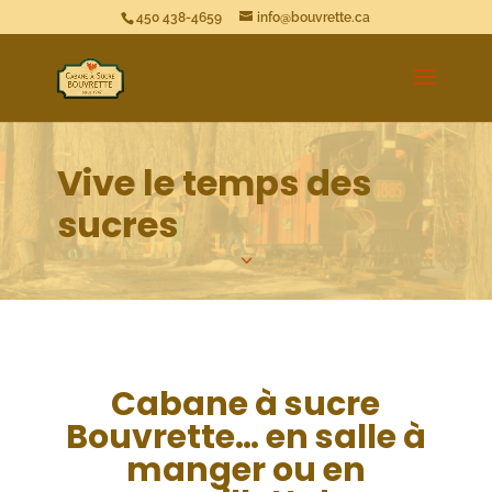
450 438-4659
info@bouvrette.ca
Vive le temps des
sucres
3
Cabane à sucre
Bouvrette… en salle à
manger ou en