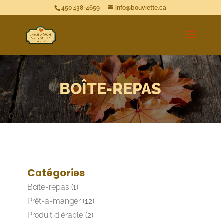
450 438-4659
info@bouvrette.ca
BOÎTE-REPAS
Catégories
Boîte-repas
(1)
Prêt-à-manger
(12)
Produit d'érable
(2)